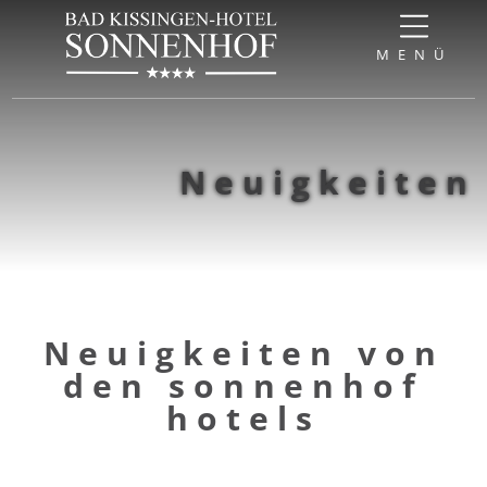
Direkt zum Inhalt springen
Direkt zur Navigation springen
Direkt zum Footer springen
MENÜ
Neuigkeiten
Neuigkeiten von
den sonnenhof
hotels